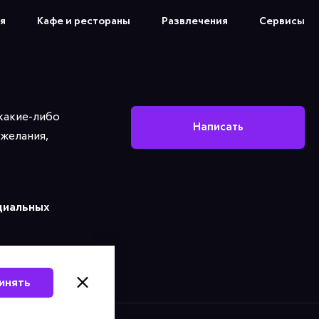
я
Кафе и рестораны
Развлечения
Сервисы
 какие-либо
Написать
желания,
циальных
инять