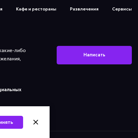
я
Кафе и рестораны
Развлечения
Сервисы
 какие-либо
Написать
желания,
циальных
инять