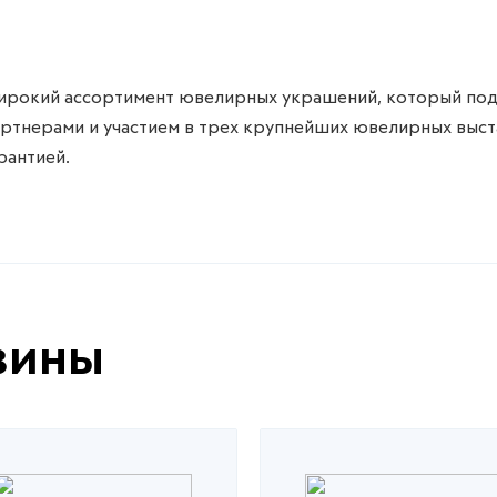
ирокий ассортимент ювелирных украшений, который подд
тнерами и участием в трех крупнейших ювелирных выста
рантией.
зины