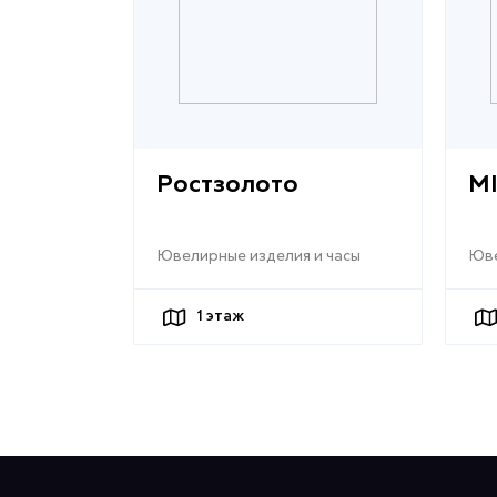
Ростзолото
MI
Ювелирные изделия и часы
Юве
1
этаж