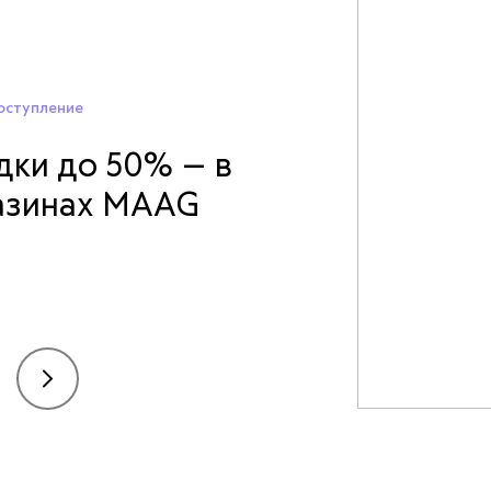
оступление
дки до 50% — в
азинах MAAG