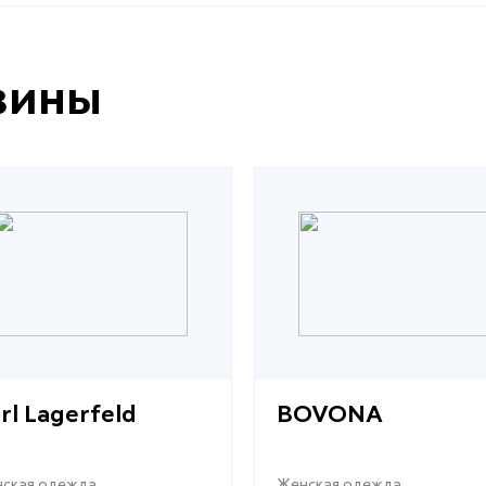
зины
rl Lagerfeld
BOVONA
ская одежда
Женская одежда