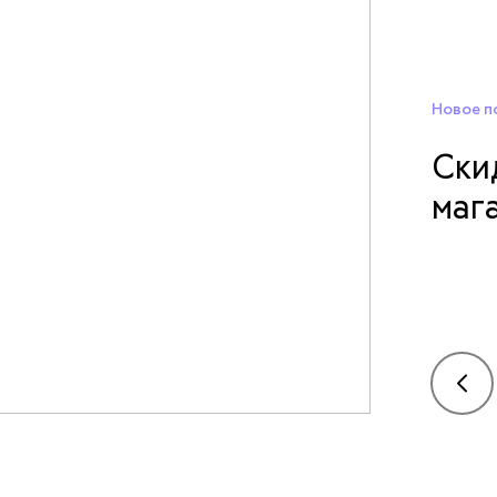
Новое п
Ски
маг